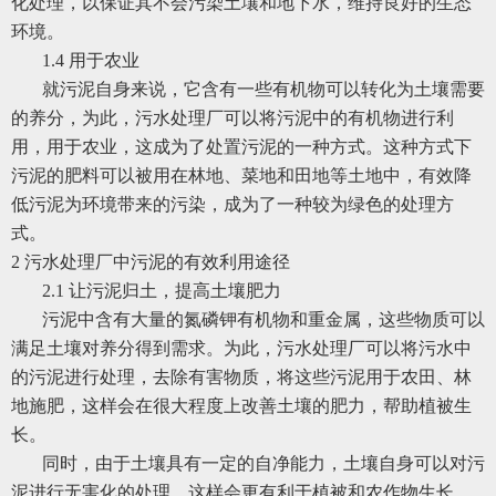
化处理，以保证其不会污染土壤和地下水，维持良好的生态
环境。
1.4 用于农业
就污泥自身来说，它含有一些有机物可以转化为土壤需要
的养分，为此，污水处理厂可以将污泥中的有机物进行利
用，用于农业，这成为了处置污泥的一种方式。这种方式下
污泥的肥料可以被用在林地、菜地和田地等土地中，有效降
低污泥为环境带来的污染，成为了一种较为绿色的处理方
式。
2 污水处理厂中污泥的有效利用途径
2.1 让污泥归土，提高土壤肥力
污泥中含有大量的氮磷钾有机物和重金属，这些物质可以
满足土壤对养分得到需求。为此，污水处理厂可以将污水中
的污泥进行处理，去除有害物质，将这些污泥用于农田、林
地施肥，这样会在很大程度上改善土壤的肥力，帮助植被生
长。
同时，由于土壤具有一定的自净能力，土壤自身可以对污
泥进行无害化的处理，这样会更有利于植被和农作物生长。