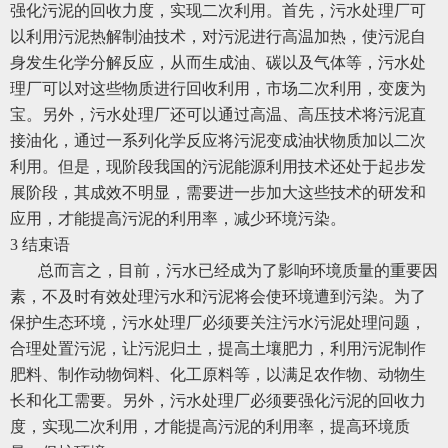
强化污泥的回收力度，实现二次利用。首先，污水处理厂可
以利用污泥热解制油技术，对污泥进行高温加热，使污泥自
身发生化学分解反应，从而生成油、碳以及气体等，污水处
理厂可以对这些物质进行回收利用，市场二次利用，变废为
宝。另外，污水处理厂还可以通过高温、高压技术将污泥直
接油化，通过一系列化学反应将污泥变成油状物质加以二次
利用。但是，现阶段我国的污泥能源利用技术还处于起步发
展阶段，其成效不明显，需要进一步加大这些技术的研发和
应用，才能提高污泥的利用率，减少环境污染。
3 结束语
总而言之，目前，污水已经成为了影响环境质量的重要因
素，不及时有效处理污水和污泥将会使环境遭到污染。为了
保护生态环境，污水处理厂必须要关注污水污泥处理问题，
合理处置污泥，让污泥归土，提高土壤肥力，利用污泥制作
肥料、制作动物饲料、化工原料等，以满足农作物、动物生
长和化工需要。另外，污水处理厂必须要强化污泥的回收力
度，实现二次利用，才能提高污泥的利用率，提高环境质