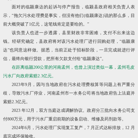
面对的临颍康达的起诉与停产报告，临颍县政府相关负责人表
示，“拖欠污水处理费是事实，但没有他们(临颍康达)说的那么多，目
前大概突破了1亿元，这笔钱肯定是要给的。”
该负责人也进一步透露，
县里财政非常困难，支付不出来这边
钱。经研究确定，县政府将对该污水处理厂进行回购处理
，“临颍康
达”也同意这样做。据悉，当前正处于招标阶段，一旦完成就进行评
估，最终向银行贷款，把所有欠款支付给“临颍康达”。
在距离临颍200公里的河南孟州，也曾上演过类似一幕，孟州毛皮
污水厂向政府索赔2.3亿元。
2023年9月，因与当地政府在污水处理费核算等问题上有严重分
歧，导致污水厂停业，河南孟州市一水务公司将当地政府告上法庭并
索赔2.3亿元。
2023 年12月，双方当庭达成调解协议。政府分三批向水务公司支
付800万元，用于污水厂重启前期的设备启动、维修及药剂款等。
2024年6月，污水处理厂实现复工复产，7 月正式达标排放，12 月
底完成环保验收。