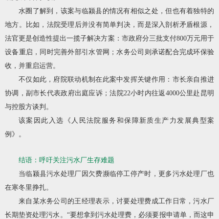
水圈了解到，
该案与临颍县的情况有相似之处，但也有着独特的
地方。
比如，法院受理后并没有简单判决，而是深入剖析矛盾根源，
法官更是创造性提出一揽子解决方案：市政府分三批支付800万元用于
设备重启，同时完善外部引水管网；水务公司则承诺配合完成环保验
收，并重启运营。
不仅如此，府院联动机制在此案中发挥关键作用：市长亲自推进
协调，副市长代表政府出庭应诉；法院22小时内往返4000公里赴昆明
与控股方谈判。
该案因此入选《人民法院服务和保障新质生产力发展典型案
例》。
结语：呼吁关注污水厂生存难题
当临颍县污水处理厂因欠费濒临停工停产时，更多污水处理厂也
在寒冬里挣扎。
来自某水务公司的王经理表示，
讨要处理费成工作日常，污水厂
长期垫资处理污水。
“要想拿到污水处理费，必须要报申请单，而这申