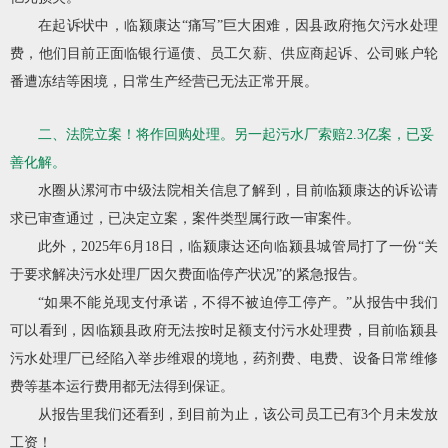
在起诉状中，临颍康达“痛写”巨大困难，因县政府拖欠污水处理
费，他们目前正面临银行逼债、员工欠薪、供应商起诉、公司账户轮
番遭冻结等困境，日常生产经营已无法正常开展。
二、法院立案！将作回购处理。另一起污水厂索赔2.3亿案，已妥
善化解。
水圈从漯河市中级法院相关信息了解到，目前临颍康达的诉讼请
求已审查通过，已决定立案，案件类型属行政一审案件。
此外，2025年6月18日，临颍康达还向临颍县城管局打了一份“关
于要求解决污水处理厂因欠费面临停产状况”的紧急报告。
“如果不能兑现支付承诺，不得不被迫停工停产。”从报告中我们
可以看到，因临颍县政府无法按时足额支付污水处理费，目前临颍县
污水处理厂已经陷入举步维艰的境地，
药剂费、电费、设备日常维修
费等基本运行费用都无法得到保证。
从报告里我们还看到，到目前为止，该公司员工已有3个月未发放
工资！