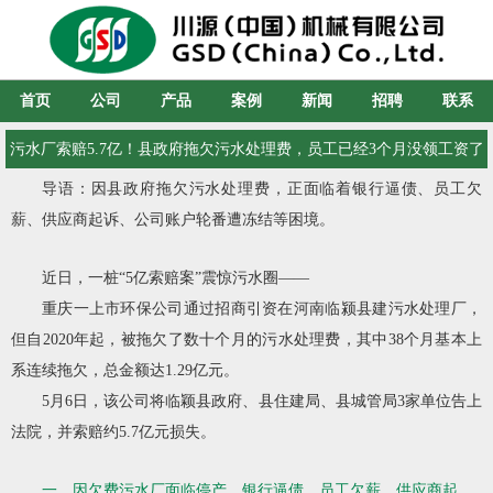
首页
公司
产品
案例
新闻
招聘
联系
污水厂索赔5.7亿！县政府拖欠污水处理费，员工已经3个月没领工资了
导语：因县政府拖欠污水处理费，正面临着银行逼债、员工欠
薪、供应商起诉、公司账户轮番遭冻结等困境。
近日，一桩“5亿索赔案”震惊污水圈——
重庆一上市环保公司通过招商引资在河南临颍县建污水处理厂，
但自2020年起，
被拖欠了数十个月的污水处理费，其中38个月基本上
系连续拖欠，总金额达1.29亿元。
5月6日，该公司将临颖县政府、县住建局、县城管局3家单位告上
法院，并索赔约5.7亿元损失。
一、因欠费污水厂面临停产，银行逼债、员工欠薪、供应商起