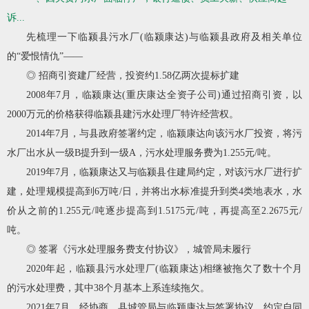
诉...
先梳理一下临颍县污水厂(临颍康达)与临颍县政府及相关单位
的“爱恨情仇”——
◎ 招商引资建厂经营，投资约1.58亿两次提标扩建
2008年7月，临颍康达(重庆康达全资子公司)通过招商引资，以
2000万元的价格获得临颍县建污水处理厂特许经营权。
2014年7月，与县政府签署约定，临颍康达向该污水厂投资，将污
水厂出水从一级B提升到一级A，污水处理服务费为1.255元/吨。
2019年7月，临颍康达又与临颍县住建局约定，对该污水厂进行扩
建，处理规模提高到6万吨/日，并将出水标准提升到类4类地表水，水
价从之前的1.255元/吨逐步提高到1.5175元/吨，再提高至2.2675元/
吨。
◎ 签署《污水处理服务费支付协议》，城管局未履行
2020年起，临颍县污水处理厂(临颍康达)相继被拖欠了数十个月
的污水处理费，其中38个月基本上系连续拖欠。
2021年7月，经协商，县城管局与临颍康达与签署协议。约定自同