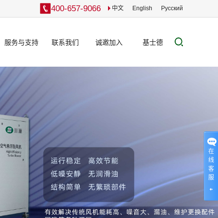
400-657-9066
中文
English
Pусский
服务与支持
联系我们
诚邀加入
基士德
服务网络
联系方式
服务承诺
在线留言
设备运维
案例展示
在
下载中心
线
客
在线选型
服