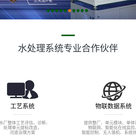
耗材及药剂系列
1
2
3
4
5
6
7
8
9
10
反应器及套装设备
智能化系列
控制柜
水处理系统专业合作伙伴
工艺系统
物联数据系统
水厂整体工艺评估、诊断、
提供整厂、单元模块、单体
处理单元提标改造，
物联网、智能化在线监控
河道治理方案
智能控制、无人值机、系统