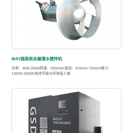
MAY超高效永磁潜水搅拌机
功率：4kW-30kW转速：500r/min直径：620mm-760mm推力：
1400N-5800N用途节能与环保是人类...