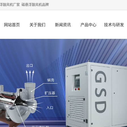
浮鼓风机厂家
磁悬浮鼓风机品牌
网站首页
关于我们
新闻资讯
产品中心
技术与研发
GSD川源简介
GSD动态
潜水泵系列
环境智联
GSD大事记
GSD公告
陆上泵系列
技术方案
GSD文化
行业资讯
特种泵系列
个性定制
GSD荣誉认证
机组系列
研发中心
GSD宣传片
风机系列
ESG永续发展
供氧曝气系列
搅拌推流系列
污泥处理设备