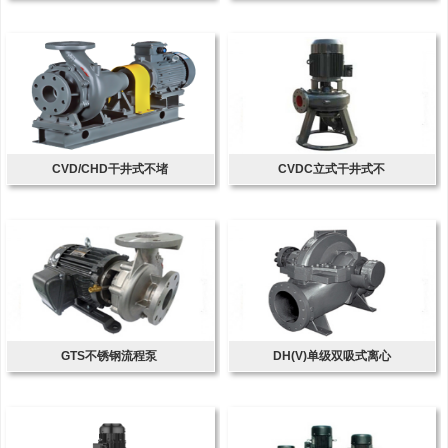
CVD/CHD干井式不堵
CVDC立式干井式不
GTS不锈钢流程泵
DH(V)单级双吸式离心