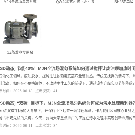
MJN全流场混匀系统
QW沉水式污物（泥）泵
ISH/ISP单
GZ蒸发冷专用泵
GSD动态
]
节能40%！MJN全流场混匀系统如何通过搅拌让废油罐加热时间
石油化工领域，废油脱水、提纯往往依赖罐底蒸汽盘管加热。传统无搅拌的情况下，
排放高。如何在不更换罐体、不改动主体工艺的前提下，通过设备升级实现节能降碳
布时间：2026-06-18 点击次数：41
GSD动态
]
“双碳” 目标下，MJN全流场混匀系统为何成为污水处理新利器
国家“双碳”目标的大背景下，环保行业正迎来一场绿色革命。作为我们公司核心业务
抢占市场先机的关键。今天，要向大家重点推广的正是在污水处理中实现创新应用的节
布时间：2026-06-11 点击次数：34