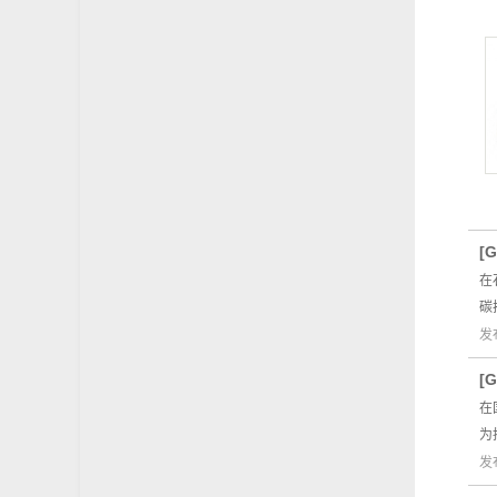
[
在
碳
发
[
在
为
发