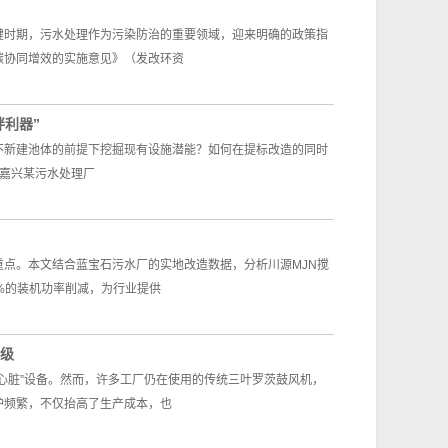
键时期，污水处理作为污染防治的重要领域，迎来明确的政策指
碳协同增效的实施意见》（发改环资
拌利器”
在不新建池体的前提下挖掘现有设施潜能？如何在提标改造的同时
—嘉兴某污水处理厂
点。本文结合蓝宝石污水厂的实地改造数据，分析川源MJN搅
%的装机功率削减，为行业提供
级
心脏”设备。然而，许多工厂仍在使用的传统三叶罗茨鼓风机，
护频繁，不仅抬高了生产成本，也