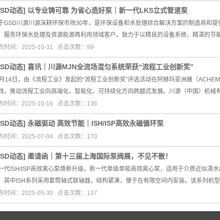
GSD动态
]
以专业铸可靠 为省心造好泵｜新一代LKS立式管道泵
于GSD川源川源深耕环保市场30年，是环保设备和水处理综合解决方案的制造商和提供商
，服务环保水处理及资源能源再利用领域客户。致力于以精良的设备系统、精湛的节
布时间：2025-10-31 点击次数：99
GSD动态
]
喜讯｜川源MJN全流场混匀系统荣获“流程工业创新奖”
0月14日，由《流程工业》发起的“流程工业创新奖”评选活动在阿赫玛亚洲展（ACHE
践，推动流程工业向高端化、智能化、可持续化方向跨越式发展。川源（中国）机械有
布时间：2025-10-16 点击次数：136
GSD动态
]
永磁驱动 高效节能｜ISH/ISP高效永磁循环泵
布时间：2025-07-04 点击次数：170
GSD动态
]
邀请函｜第十三届上海国际泵阀展，不见不散！
一代ISH/ISP高效离心泵焕新升级，新一代单级单吸高效离心泵，适用于介质近似清水的各
，其中ISH系列采用套筒轴式联轴器，结构紧凑，便于在有限空间内安装。该系列机
布时间：2025-05-30 点击次数：137