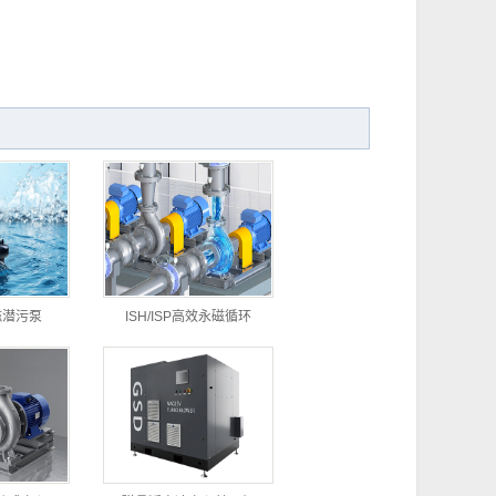
磁潜污泵
ISH/ISP高效永磁循环