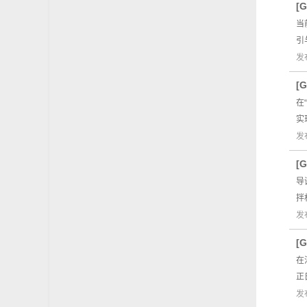
[
当
引
发
[
在
实
发
[
导
拌
发
[
在
正
发