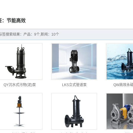
耗材及药剂系列
签：节能高效
反应器及套装设备
智能化系列
标签搜索结果：产品：9个,新闻：10个
控制柜
QY沉水式污物(泥)泵
LKS立式管道泵
QW高效永