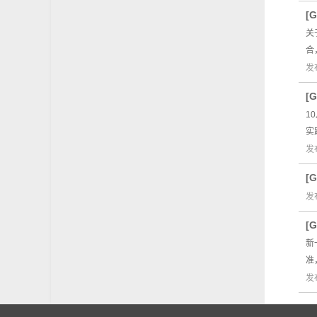
[
关
合
发
[
1
实
发
[
发
[
新
准
发