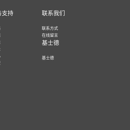
与支持
联系我们
络
联系方式
诺
在线留言
维
基士德
示
心
基士德
型