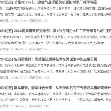
GSD动态
]
节能32.7%｜川源空气悬浮鼓风机赋能污水厂减污降碳
前，我国生态文明建设进入以节能降碳为重点战略方向、推动减污降碳协同增效的关
与升级要求。国家发改委、住建部、生态环境部联合印发《关于推进污水处理减污降
布时间：2026-04-24 点击次数：98
GSD动态
]
2026提质增效优秀案例：嘉兴4万吨污水厂工艺升级背后的“搅
“双碳”目标引领下，污水处理行业的绿色低碳转型已从“选择题”变为“必答题”。如何
现能耗与药耗的双降？2025年7月，浙江省首个4万吨级氧化沟AOA工艺改造项目—
布时间：2026-04-17 点击次数：92
GSD动态
]
告别高能耗：高效轴流搅拌技术在污泥池中的应用分析
语：随着污水处理厂精细化运营要求的提升，搅拌设备的高能耗与维护难题成为技改重
机如何通过垂直轴流设计与高效水力模型，在解决污泥沉积问题的同时，实现最高80
布时间：2026-03-17 点击次数：126
GSD动态
]
降本增效，静享绿色未来：从罗茨风机到空气悬浮风机的设备升
污水处理、水泥建材、食品发酵等众多工业领域，鼓风机是保证工艺连续稳定运行的“
日益成为企业节能降耗、精细化运营道路上的沉重负担——它们能耗高、噪音大、维
布时间：2026-02-11 点击次数：115