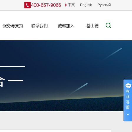
400-657-9066
中文
English
Pусский
服务与支持
联系我们
诚邀加入
基士德
服务网络
联系方式
服务承诺
在线留言
设备运维
案例展示
在
下载中心
线
客
在线选型
服