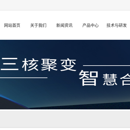
网站首页
关于我们
新闻资讯
产品中心
技术与研发
GSD川源简介
GSD动态
潜水泵系列
环境智联
GSD大事记
GSD公告
陆上泵系列
技术方案
GSD文化
行业资讯
特种泵系列
个性定制
GSD荣誉认证
机组系列
研发中心
GSD宣传片
风机系列
ESG永续发展
供氧曝气系列
搅拌推流系列
污泥处理设备