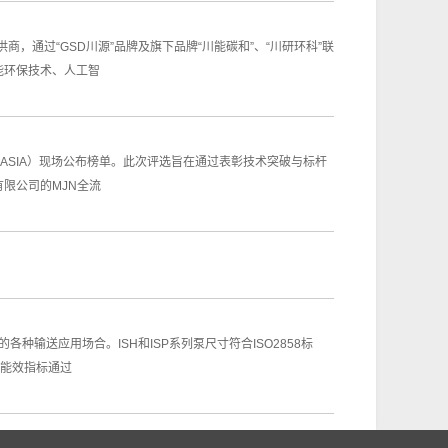
，通过“GSD川源”品牌及旗下品牌“川能碳和”、“川研环科”联
能环保技术、人工智
MASIA）现场公布榜单。此次评选旨在通过表彰技术突破与标杆
限公司的MJN全流
种输送应用场合。ISH和ISP系列泵尺寸符合ISO2858标
型能效指标通过