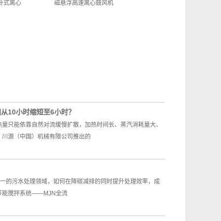
级卧式离心
磁悬浮高速离心鼓风机
从10小时缩短至6小时？
热量只能依靠自然对流缓慢扩散，加热时间长、蒸汽消耗量大、
？川源（中国）机械有限公司推出的
？
之一的污水处理领域，如何在降碳减排的同时提升处理效率，成
能搅拌系统——MJN全流