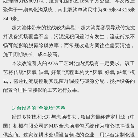
处理能力达60万吨，服务范围超过1860平方公里。本次改造
聚焦于一期氧化沟系统，南北双沟单沟尺寸为80.5米×43.25米
×4.9米。
超大池体带来的挑战较为典型：超大沟宽容易导致传统搅
拌设备流场覆盖不全，污泥沉积问题时有发生；流态衔接不
畅可能影响脱氮除磷效率；而常规改造方案往往需要清池，
施工周期较长、成本较高。
本次改造引入的AOA工艺对池内流场有一定要求。该工
艺将传统“厌氧-缺氧-好氧”流程重构为“厌氧-好氧-缺氧”模
式，需通过流场控制实现菌群调控与碳源分配，搅拌设备的
配置合理性直接影响工艺运行效果。
14台设备的“全流场”答卷
经过多轮技术比对与流场模拟，项目方最终选定川源（中
国）机械有限公司的MJN全流场混匀系统作为核心搅拌设备
供应商。这家深耕水处理设备领域的企业，用14台定制化设