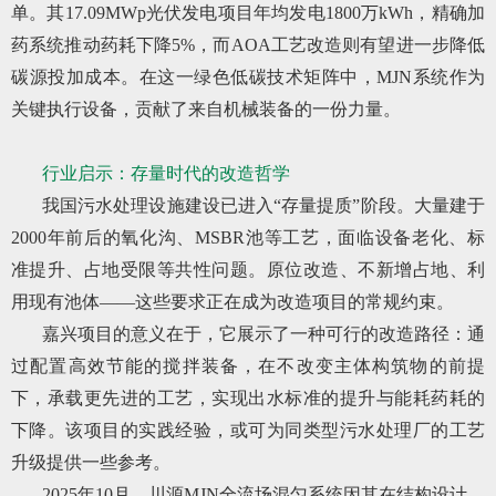
单。其17.09MWp光伏发电项目年均发电1800万kWh，精确加
药系统推动药耗下降5%，而AOA工艺改造则有望进一步降低
碳源投加成本。在这一绿色低碳技术矩阵中，MJN系统作为
关键执行设备，贡献了来自机械装备的一份力量。
行业启示：存量时代的改造哲学
我国污水处理设施建设已进入“存量提质”阶段。大量建于
2000年前后的氧化沟、MSBR池等工艺，面临设备老化、标
准提升、占地受限等共性问题。原位改造、不新增占地、利
用现有池体——这些要求正在成为改造项目的常规约束。
嘉兴项目的意义在于，它展示了一种可行的改造路径：通
过配置高效节能的搅拌装备，在不改变主体构筑物的前提
下，承载更先进的工艺，实现出水标准的提升与能耗药耗的
下降。该项目的实践经验，或可为同类型污水处理厂的工艺
升级提供一些参考。
2025年10月，川源MJN全流场混匀系统因其在结构设计、