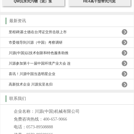
QW沉水式污物（泥）泵
HE4高干型带式污泥
最新资讯
里程碑|基士德在台湾证交所击鼓上市
市委领导到川源（中国）考察调研
川源(中国)以技术创新和特色服务助推
川源参加第十一届中国环境产业大会 连
喜讯！川源中国当选明星企业
高新技术企业 川源实至名归
联系我们
企业名称：川源(中国)机械有限公司
免费咨询热线：400-657-9066
电话：0573-89508888