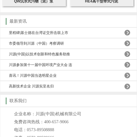
QW沉水式污物（泥）泵
HE4高干型带式污泥
最新资讯
里程碑|基士德在台湾证交所击鼓上市
市委领导到川源（中国）考察调研
川源(中国)以技术创新和特色服务助推
川源参加第十一届中国环境产业大会 连
喜讯！川源中国当选明星企业
高新技术企业 川源实至名归
联系我们
企业名称：川源(中国)机械有限公司
免费咨询热线：400-657-9066
电话：0573-89508888