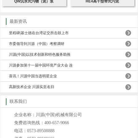
QW沉水式污物（泥）泵
HE4高干型带式污泥
最新资讯
里程碑|基士德在台湾证交所击鼓上市
市委领导到川源（中国）考察调研
川源(中国)以技术创新和特色服务助推
川源参加第十一届中国环境产业大会 连
喜讯！川源中国当选明星企业
高新技术企业 川源实至名归
联系我们
企业名称：川源(中国)机械有限公司
免费咨询热线：400-657-9066
电话：0573-89508888