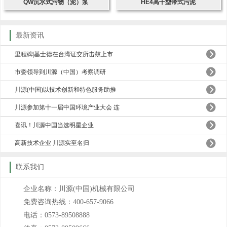
QW沉水式污物（泥）泵
HE4高干型带式污泥
最新资讯
里程碑|基士德在台湾证交所击鼓上市
市委领导到川源（中国）考察调研
川源(中国)以技术创新和特色服务助推
川源参加第十一届中国环境产业大会 连
喜讯！川源中国当选明星企业
高新技术企业 川源实至名归
联系我们
企业名称：川源(中国)机械有限公司
免费咨询热线：400-657-9066
电话：0573-89508888