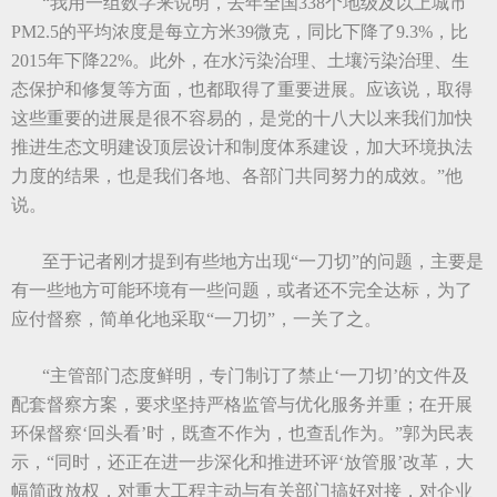
“我用一组数字来说明，去年全国338个地级及以上城市
PM2.5的平均浓度是每立方米39微克，同比下降了9.3%，比
2015年下降22%。此外，在水污染治理、土壤污染治理、生
态保护和修复等方面，也都取得了重要进展。应该说，取得
这些重要的进展是很不容易的，是党的十八大以来我们加快
推进生态文明建设顶层设计和制度体系建设，加大环境执法
力度的结果，也是我们各地、各部门共同努力的成效。”他
说。
至于记者刚才提到有些地方出现“一刀切”的问题，主要是
有一些地方可能环境有一些问题，或者还不完全达标，为了
应付督察，简单化地采取“一刀切”，一关了之。
“主管部门态度鲜明，专门制订了禁止‘一刀切’的文件及
配套督察方案，要求坚持严格监管与优化服务并重；在开展
环保督察‘回头看’时，既查不作为，也查乱作为。”郭为民表
示，“同时，还正在进一步深化和推进环评‘放管服’改革，大
幅简政放权，对重大工程主动与有关部门搞好对接，对企业